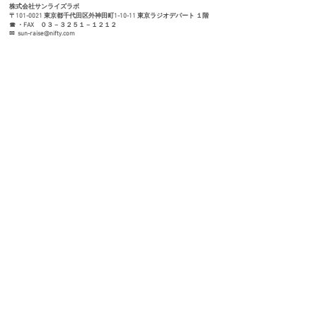
株式会社サンライズラボ
〒101-0021 東京都千代田区外神田町1-10-11 東京ラジオデパート １階
☎ ・FAX ０３－３２５１－１２１２
✉
sun-raise@nifty.com
インスタはこちら
LINEはこちら
​X はこちら